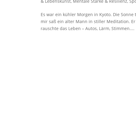
& Lebenskunst
,
Mentale Stärke & Resilienz
,
Spo
Es war ein kühler Morgen in Kyoto. Die Sonne
mir saß ein alter Mann in stiller Meditation.
rauschte das Leben – Autos, Lärm, Stimmen....