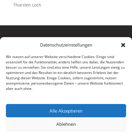
Thorsten Loch
Datenschutzeinstellungen
Wir nutzen auf unserer Website verschiedene Cookies: Einige sind
essenziell für die Funktionalität, andere helfen uns dabei, die Nutzenden

+49 (0) 177 465 84 19
besser zu verstehen. Sie sind also eine Hilfe, unsere Leistungen stetig zu
optimieren und das Resultat ist ein deutlich besseres Erlebnis bei der

Nutzung dieser Website. Einige Cookies, sofern zugestimmt, nutzen
hallo@renepaasch.com
anonymisierte, personenbezogene Daten – unsere Website funktioniert
aber auch ohne.
Impressum
Alle Akzeptieren
Datenschutz
Ablehnen