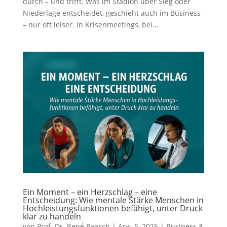
durch – und trifft. Was im Stadion über Sieg oder
Niederlage entscheidet, geschieht auch im Business
– nur oft leiser. In Krisenmeetings, bei...
Ein Moment – ein Herzschlag – eine
Entscheidung: Wie mentale Stärke Menschen in
Hochleistungsfunktionen befähigt, unter Druck
klar zu handeln
von
Prof. Dr. René Paasch
|
Apr. 5, 2025
|
Business &