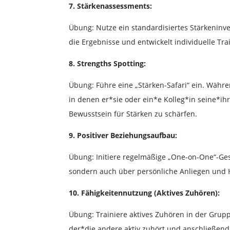
7. Stärkenassessments:
Übung: Nutze ein standardisiertes Stärkeninv
die Ergebnisse und entwickelt individuelle Tra
8. Strengths Spotting:
Übung: Führe eine „Stärken-Safari“ ein. Währ
in denen er*sie oder ein*e Kolleg*in seine*i
Bewusstsein für Stärken zu schärfen.
9. Positiver Beziehungsaufbau:
Übung: Initiere regelmäßige „One-on-One“-Gesp
sondern auch über persönliche Anliegen und H
10. Fähigkeitennutzung (Aktives Zuhören):
Übung: Trainiere aktives Zuhören in der Grup
der*die andere aktiv zuhört und anschließend