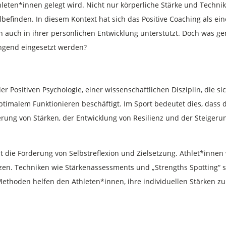
hleten*innen gelegt wird. Nicht nur körperliche Stärke und Techn
finden. In diesem Kontext hat sich das Positive Coaching als eine
rn auch in ihrer persönlichen Entwicklung unterstützt. Doch was g
ingend eingesetzt werden?
der Positiven Psychologie, einer wissenschaftlichen Disziplin, die 
timalem Funktionieren beschäftigt. Im Sport bedeutet dies, dass 
rderung von Stärken, der Entwicklung von Resilienz und der Steige
st die Förderung von Selbstreflexion und Zielsetzung. Athlet*innen
zen. Techniken wie Stärkenassessments und „Strengths Spotting“ s
e Methoden helfen den Athleten*innen, ihre individuellen Stärken zu