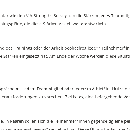
entar wie den VIA-Strengths Survey, um die Stärken jedes Teammitg
iningspläne, die diese Stärken gezielt weiterentwickeln.
end des Trainings oder der Arbeit beobachtet jede*r Teilnehmer*in
hre Stärken eingesetzt hat. Am Ende der Woche werden diese Situa
räche mit jedem Teammitglied oder jeder*m Athlet*in. Nutze diese
erausforderungen zu sprechen. Ziel ist es, eine tiefergehende Ver
pe. In Paaren sollen sich die Teilnehmer*innen gegenseitig eine p
 zusammenfasst, was er*sie gehört hat. Diese Übung fördert das V