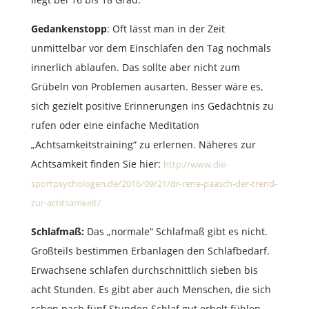
Gedankenstopp
: Oft lässt man in der Zeit
unmittelbar vor dem Einschlafen den Tag nochmals
innerlich ablaufen. Das sollte aber nicht zum
Grübeln von Problemen ausarten. Besser wäre es,
sich gezielt positive Erinnerungen ins Gedächtnis zu
rufen oder eine einfache Meditation
„Achtsamkeitstraining“ zu erlernen. Näheres zur
Achtsamkeit finden Sie hier:
http://www.die-
sportpsychologen.de/2016/09/21/dr-rene-paasch-der-trend-
zur-achtsamkeit/
Schlafmaß:
Das „normale“ Schlafmaß gibt es nicht.
Großteils bestimmen Erbanlagen den Schlafbedarf.
Erwachsene schlafen durchschnittlich sieben bis
acht Stunden. Es gibt aber auch Menschen, die sich
schon nach fünf Stunden Schlaf gut erholt fühlen.