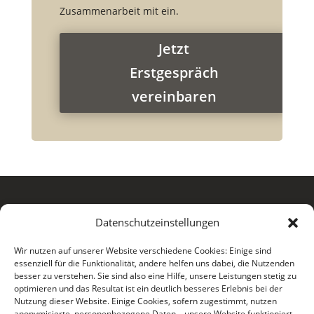
Zusammenarbeit mit ein.
Jetzt
Erstgespräch
vereinbaren
Datenschutzeinstellungen
Wir nutzen auf unserer Website verschiedene Cookies: Einige sind
essenziell für die Funktionalität, andere helfen uns dabei, die Nutzenden

+49 (0) 177 465 84 19
besser zu verstehen. Sie sind also eine Hilfe, unsere Leistungen stetig zu
optimieren und das Resultat ist ein deutlich besseres Erlebnis bei der

Nutzung dieser Website. Einige Cookies, sofern zugestimmt, nutzen
hallo@renepaasch.com
anonymisierte, personenbezogene Daten – unsere Website funktioniert