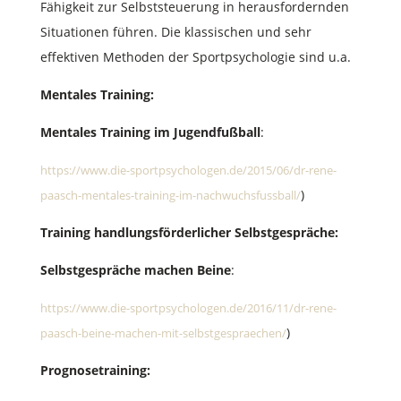
Fähigkeit zur Selbststeuerung in herausfordernden
Situationen führen. Die klassischen und sehr
effektiven Methoden der Sportpsychologie sind u.a.
Mentales Training:
Mentales Training im Jugendfußball
:
https://www.die-sportpsychologen.de/2015/06/dr-rene-
)
paasch-mentales-training-im-nachwuchsfussball/
Training handlungsförderlicher Selbstgespräche:
Selbstgespräche machen Beine
:
https://www.die-sportpsychologen.de/2016/11/dr-rene-
)
paasch-beine-machen-mit-selbstgespraechen/
Prognosetraining: