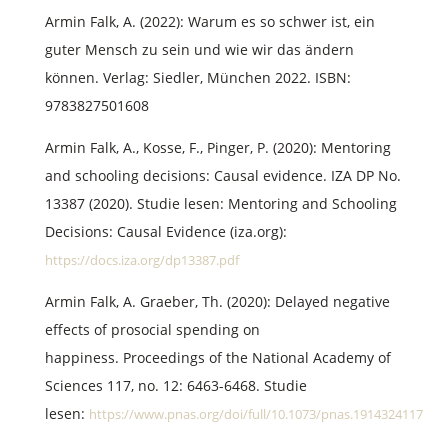
Armin Falk, A. (2022): Warum es so schwer ist, ein
guter Mensch zu sein und wie wir das ändern
können. Verlag: Siedler, München 2022. ISBN:
9783827501608
Armin Falk, A., Kosse, F., Pinger, P. (2020): Mentoring
and schooling decisions: Causal evidence. IZA DP No.
13387 (2020). Studie lesen: Mentoring and Schooling
Decisions: Causal Evidence (iza.org):
https://docs.iza.org/dp13387.pdf
Armin Falk, A. Graeber, Th. (2020): Delayed negative
effects of prosocial spending on
happiness. Proceedings of the National Academy of
Sciences 117, no. 12: 6463-6468. Studie
lesen:
https://www.pnas.org/doi/full/10.1073/pnas.1914324117